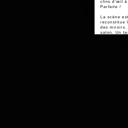
clins d’œil à
P
arfaite !
La scène es
reconstitue 
des miroirs
salon. Un ta
couleurs vi
ACCESSIBI
À partir de 
Jauge maxi
ÉQUIPE
Direction ar
Auteur et in
Scénographi
Chassagnon
Création lu
Création gr
Production 