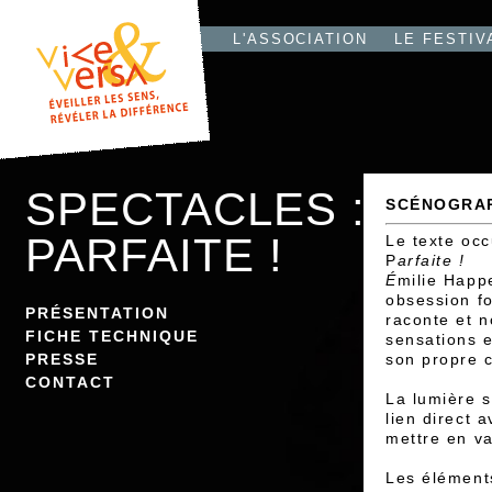
L'T
IO
L'ASSOCIATION
LE FESTIV
SPECTACLES :
SCÉNOGRA
PARFAITE !
Le texte oc
P
arfaite !
É
milie Happ
obsession fo
PRÉSENTATION
raconte et n
FICHE TECHNIQUE
sensations e
PRESSE
son propre 
CONTACT
La lumière s
lien direct a
mettre en va
Les éléments