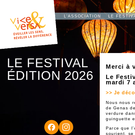
d
L'T
IO
L'ASSOCIATION
LE FESTIV
LE FESTIVAL
Merci à 
ÉDITION 2026
Le Festi
mardi 7 
>> Je déco
Nous nous r
de Genas de
verdure dans
guinguette e
Parce que l
sourient, se