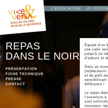
L'T
IO
L'ASSOCIATION
LE FESTIV
REPAS
Équipé d’un 
une salle noi
DANS LE NOIR
jusqu’à sa ta
d’odeurs et d
Dans un monde
PRÉSENTATION
(re)découvrir
FICHE TECHNIQUE
et du goût pa
PRESSE
sensibilisant
CONTACT
différence !
Le repas dans
l’ouverture à
sont sollicité
nouveaux rep