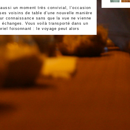
 aussi un moment très convivial, l’occasion
ses voisins de table d’une nouvelle manière
leur connaissance sans que la vue ne vienne
s échanges. Vous voilà transporté dans un
riel foisonnant : le voyage peut alors
s le noir poursuit plusieurs objectifs :
la rencontre entre personnes aveugles et
yantes autour d’une activité commune et
u-delà des différences
 proposition autour de sens peu développés
le goût, l’ouïe et l’odorat), moyens de
de rassemblement
 à chacun de comprendre comment les
ficientes sensorielles perçoivent le monde
re et comment cette différence de
ut être enrichissante
ne activité accessible à toutes les
andicapées ou non, et permettre dans le
ne sensibilisation à la différence
e manière encore plus évidente notre désir
 publics.