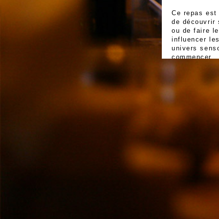
Ce repas est
de découvrir 
ou de faire 
influencer le
univers senso
commencer…
Le repas dan
Favoriser 
personnes vo
accessible a
Offrir une
(le toucher, 
dialogue et 
Permettre
personnes dé
qui les entou
perception pe
Proposer u
personnes, h
même temps u
Affirmer d
de mixité des