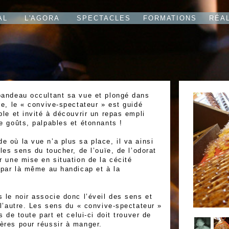
AL
L'AGORA
SPECTACLES
FORMATIONS
RÉA
bandeau occultant sa vue et plongé dans
re, le « convive-spectateur » est guidé
ble et invité à découvrir un repas empli
e goûts, palpables et étonnants !
 où la vue n’a plus sa place, il va ainsi
 les sens du toucher, de l’ouïe, de l’odorat
r une mise en situation de la cécité
 par là même au handicap et à la
 le noir associe donc l’éveil des sens et
 l’autre. Les sens du « convive-spectateur »
s de toute part et celui-ci doit trouver de
ères pour réussir à manger.