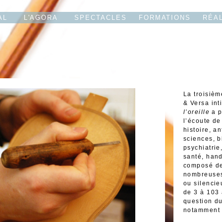
AL
L'AGORA
SPECTACLES
FORMATIONS
RÉA
La troisièm
& Versa int
l’oreille
a 
l’écoute de
histoire, a
sciences, b
psychiatrie
santé, hand
composé de
nombreuses
ou silencie
de 3 à 103 
question du
notamment c