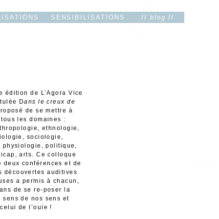
LISATIONS
SENSIBILISATIONS
II blog II
e édition de L’Agora Vice
itulée D
ans le creux de
proposé de se mettre à
 tous les domaines :
nthropologie, ethnologie,
iologie, sociologie,
, physiologie, politique,
icap, arts. Ce colloque
 deux conférences et de
 découvertes auditives
uses a permis à chacun,
ans de se re-poser la
 sens de nos sens et
elui de l’ouïe !