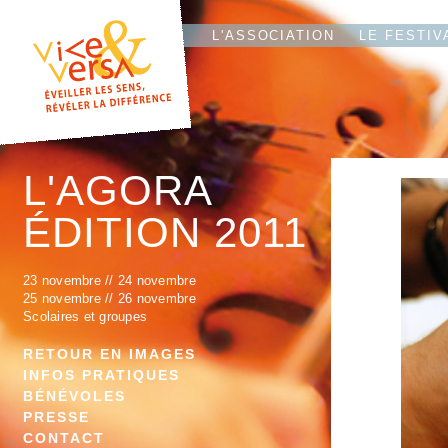
L'T
IO
L'ASSOCIATION
LE FESTIV
L'AGORA
ÉDITION 2011
23 novembre
//
24 novembre
25 novembre
//
26 novembre
Scolaires et groupes
RETOUR EN IMAGES
INFOS PRATIQUES
BÉNÉVOLES
PRESSE
CONTACT