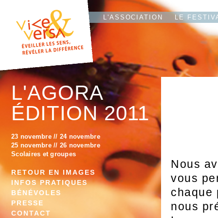
L'T
IO
L'ASSOCIATION
LE FESTIV
L'AGORA
ÉDITION 2011
23 novembre
//
24 novembre
25 novembre
//
26 novembre
Scolaires et groupes
Nous av
RETOUR EN IMAGES
vous per
INFOS PRATIQUES
chaque 
BÉNÉVOLES
PRESSE
nous pré
CONTACT