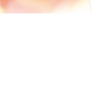
Pour le 
flash ne
Les bill
Les plac
uniqueme