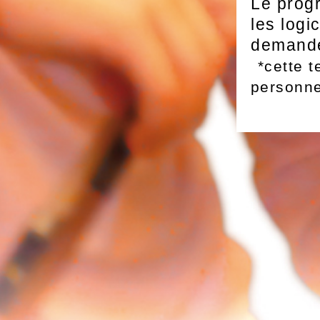
Le prog
les logi
demande
*cette 
personn