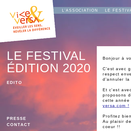
L'T
IO
L'ASSOCIATION
LE FESTIV
LE FESTIVAL
Bonjour à vo
ÉDITION 2020
C'est avec g
respect enve
d'annuler la
EDITO
Et c'est ave
proposons d
cette année 
versa.com !
Profitez bie
PRESSE
Au plaisir d
CONTACT
coeur !!