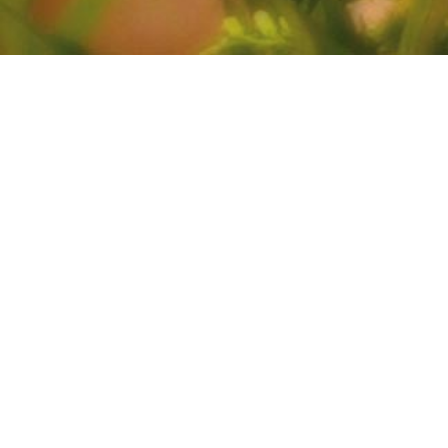
I
LE
Qu’es
et i
La créa
Micha