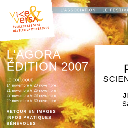
L'T
IO
L'ASSOCIATION
LE FESTIV
L'AGORA
ÉDITION 2007
SCIEN
LE COLLOQUE
14 novembre
//
20 novembre
21 novembre
//
26 novembre
J
27 novembre
//
28 novembre
29 novembre
//
30 novembre
S
RETOUR EN IMAGES
INFOS PRATIQUES
BÉNÉVOLES