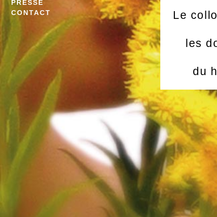
PRESSE
CONTACT
Le coll
les d
du h
son s
8h
9h à 
9h45 