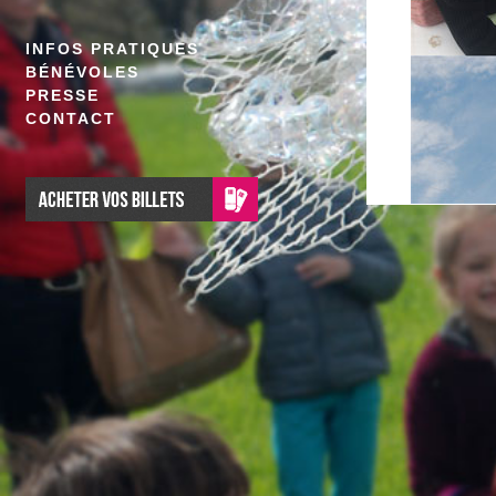
INFOS PRATIQUES
BÉNÉVOLES
PRESSE
CONTACT
FABRIC
POETIC
Venez fa
la nuit t
montgolfi