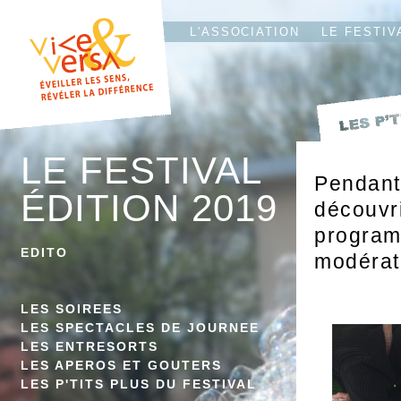
L'T
IO
L'ASSOCIATION
LE FESTIV
LE FESTIVAL
Pendant 
ÉDITION 2019
découvr
programm
EDITO
modérat
LES SOIREES
LES SPECTACLES DE JOURNEE
LES ENTRESORTS
LES APEROS ET GOUTERS
LES P'TITS PLUS DU FESTIVAL