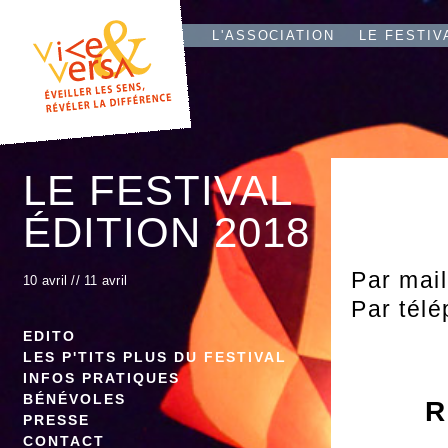
L'T
IO
L'ASSOCIATION
LE FESTIV
LE FESTIVAL
ÉDITION 2018
Par mai
10 avril
//
11 avril
Par tél
EDITO
LES P'TITS PLUS DU FESTIVAL
INFOS PRATIQUES
BÉNÉVOLES
R
PRESSE
CONTACT