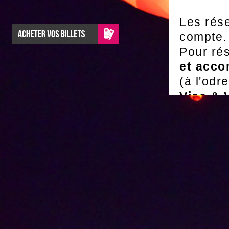
Les rése
compte.
Pour ré
et acco
(à l'odr
Vice & 
vous po
ligne pa
ou notr
RESE