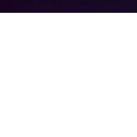
A l'entr
se fait à
trente 
garantis
sont lim
télépho
TARI
Le tarif
aux chô
personn
différen
bulletin 