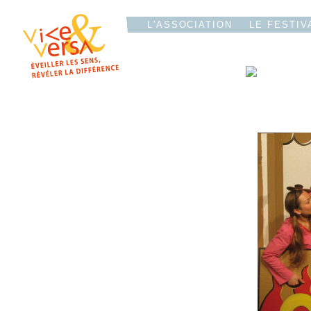
L'T
IO
L'ASSOCIATION
LE FESTIV
LE FESTIVAL
ÉDITION 2016
12 avril
//
13 avril
//
14 avril
EDITO
LES P'TITS PLUS DU FESTIVAL
INFOS PRATIQUES
BÉNÉVOLES
PRESSE
CONTACT