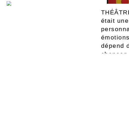
THÉÂTRE
était un
personna
émotions.
dépend d
chanson,
à l’enfa