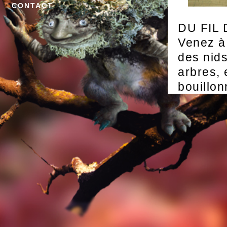
CONTACT
DU FIL
Venez à 
des nids
arbres, 
bouillon
spectacl
guidée d