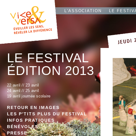
L'T
IO
L'ASSOCIATION
LE FESTIV
LE FESTIVAL
ÉDITION 2013
22 avril
//
23 avril
24 avril //
25 avril
19 avril journée scolaire
RETOUR EN IMAGES
LES P'TITS PLUS DU FESTIVAL
INFOS PRATIQUES
BÉNÉVOLES
PRESSE