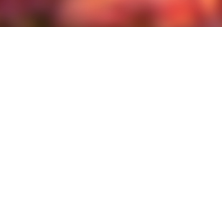
Damien, 
d’écritu
vous pro
temps d’
rêvée vé
le jeudi 