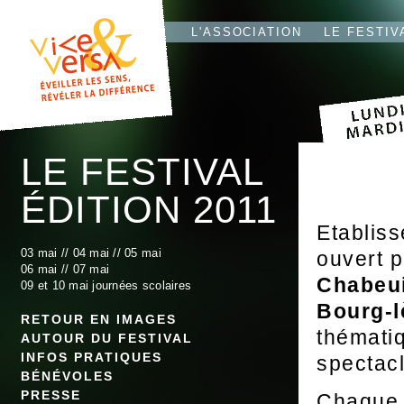
L'T
IO
L'ASSOCIATION
LE FESTIV
LE FESTIVAL
ÉDITION 2011
Etabliss
03 mai
//
04 mai
//
05 mai
ouvert p
06 mai //
07 mai
Chabeui
09 et 10 mai journées scolaires
Bourg-l
RETOUR EN IMAGES
thématiq
AUTOUR DU FESTIVAL
INFOS PRATIQUES
spectacl
BÉNÉVOLES
PRESSE
Chaque p