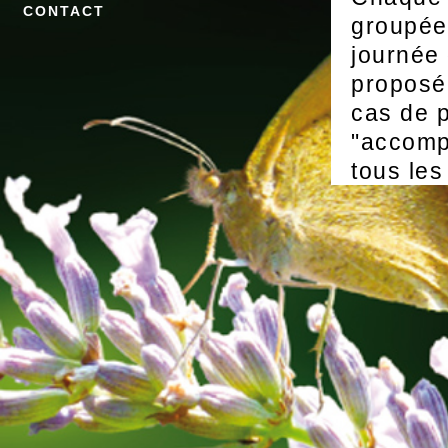
CONTACT
groupée 
journée 
proposé
cas de p
"accomp
tous les
votre di
dans les
Nous so
info@fe