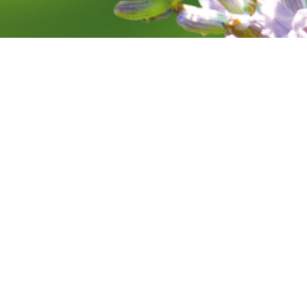
SIGNES
Conte en
musique,
visions d
tantôt t
son prin