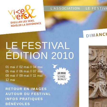
L'T
IO
L'ASSOCIATION
LE FESTIV
LE FESTIVAL
ÉDITION 2010
01 mai
//
02 mai
//
04 mai
05 mai
//
06 mai
//
07 mai
08 mai
//
09 mai
//
11 mai
12 mai
RETOUR EN IMAGES
AUTOUR DU FESTIVAL
INFOS PRATIQUES
BÉNÉVOLES