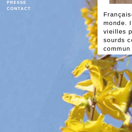
PRESSE
CONTACT
Français
monde. Ic
vieilles 
sourds c
commun s
connaiss
nécessai