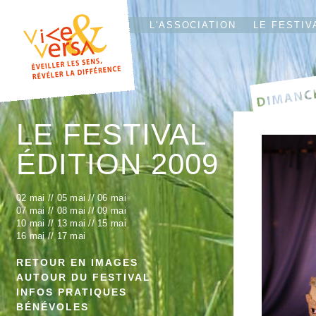
L'T
IO
L'ASSOCIATION
LE FESTIV
LE FESTIVAL
ÉDITION 2009
02 mai
//
05 mai
//
06 mai
07 mai
//
08 mai
//
09 mai
10 mai
//
13 mai
//
15 mai
16 mai
//
17 mai
RETOUR EN IMAGES
AUTOUR DU FESTIVAL
INFOS PRATIQUES
BÉNÉVOLES