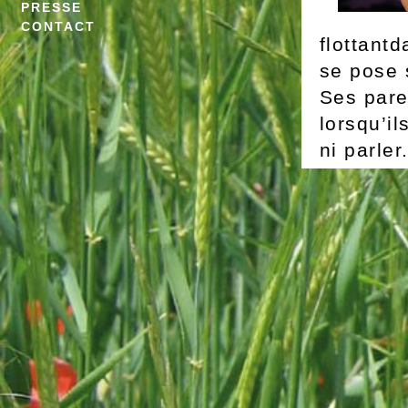
PRESSE
CONTACT
flottantd
se pose 
Ses pare
lorsqu’il
ni parler
prince c
l’incite