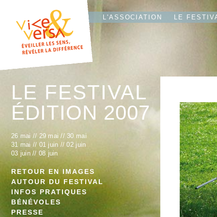
L'T
IO
L'ASSOCIATION
LE FESTIV
LE FESTIVAL
ÉDITION 2007
26 mai
//
29 mai
//
30 mai
31 mai
//
01 juin
//
02 juin
03 juin
//
08 juin
RETOUR EN IMAGES
AUTOUR DU FESTIVAL
INFOS PRATIQUES
BÉNÉVOLES
PRESSE