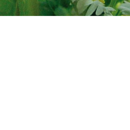
équipé
pour dé
concrèt
du