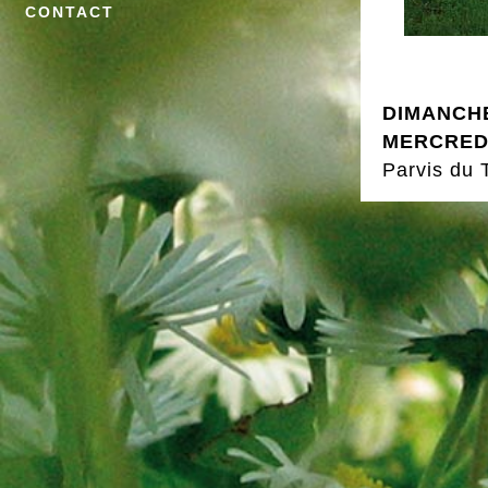
CONTACT
DIMANCHE 
MERCREDI 
Parvis du 
MERCREDI 
Centre Cul
À partir de
INSCRIPT
UN TICKE