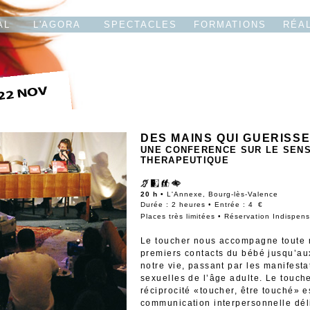
AL
L'AGORA
SPECTACLES
FORMATIONS
RÉA
DES MAINS QUI GUERISS
UNE CONFERENCE SUR LE SEN
THERAPEUTIQUE
20 h •
L'Annexe, Bourg-lès-Valence
Durée : 2 heures • Entrée : 4 €
Places très limitées • Réservation Indispen
Le toucher nous accompagne toute n
premiers contacts du bébé jusqu’a
notre vie, passant par les manifesta
sexuelles de l’âge adulte. Le touche
réciprocité «toucher, être touché» e
communication interpersonnelle déli