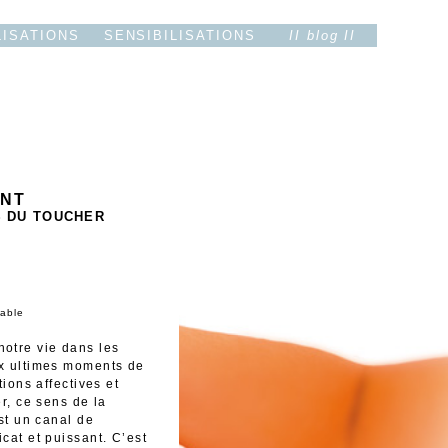
LISATIONS
SENSIBILISATIONS
II blog II
ENT
S DU TOUCHER
sable
otre vie dans les
ux ultimes moments de
tions affectives et
r, ce sens de la
st un canal de
cat et puissant. C’est