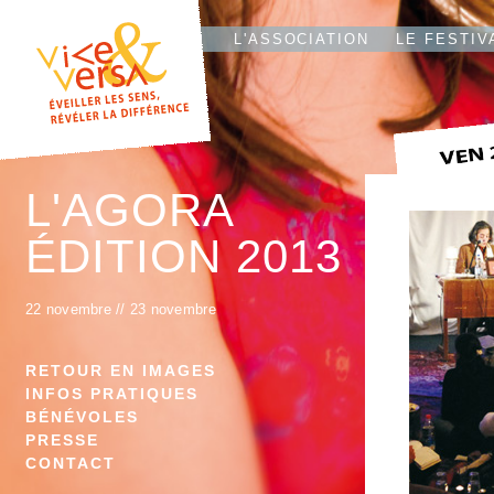
L'T
IO
L'ASSOCIATION
LE FESTIV
L'AGORA
ÉDITION 2013
22 novembre
//
23 novembre
RETOUR EN IMAGES
INFOS PRATIQUES
BÉNÉVOLES
PRESSE
CONTACT