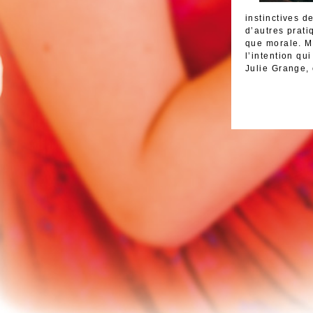
instinctives d
d’autres prati
que morale. Ma
l’intention qu
Julie Grange,