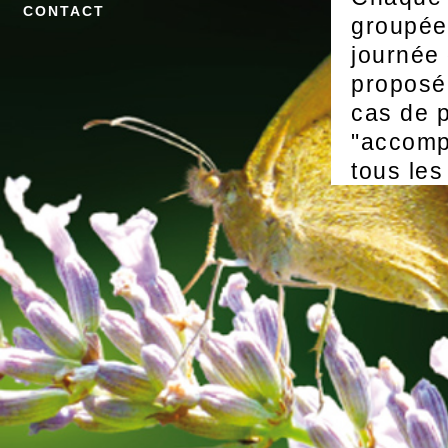
CONTACT
groupée 
journée 
proposé
cas de p
"accomp
tous les
votre di
dans les
Nous so
info@fe