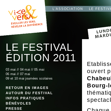
L'T
IO
L'ASSOCIATION
LE FESTIV
LE FESTIVAL
ÉDITION 2011
Etabliss
03 mai
//
04 mai
//
05 mai
ouvert p
06 mai //
07 mai
Chabeui
09 et 10 mai journées scolaires
Bourg-l
RETOUR EN IMAGES
thématiq
AUTOUR DU FESTIVAL
INFOS PRATIQUES
spectacl
BÉNÉVOLES
PRESSE
Chaque p