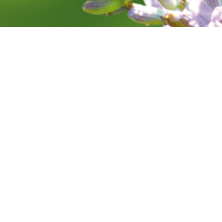
SIGNES
Conte en
musique,
visions d
tantôt t
son prin