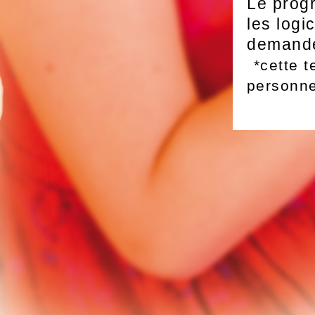
Le prog
les logi
demande
*cette 
personn