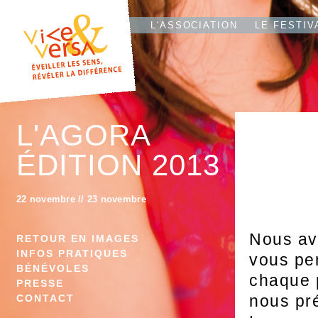
L'T
IO
L'ASSOCIATION
LE FESTIV
L'AGORA
ÉDITION 2013
22 novembre
//
23 novembre
Nous av
RETOUR EN IMAGES
INFOS PRATIQUES
vous per
BÉNÉVOLES
chaque 
PRESSE
nous pré
CONTACT