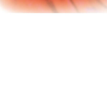
Pour le 
flash ne
Les bill
Les plac
uniqueme